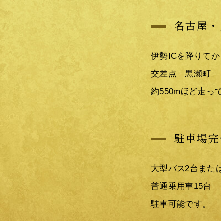
名古屋・
伊勢ICを降りて
交差点「黒瀬町」
約550mほど走
駐車場完
大型バス2台また
普通乗用車15台
駐車可能です。