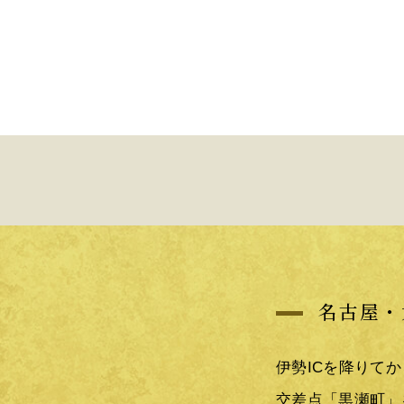
名古屋・
伊勢ICを降りて
交差点「黒瀬町」