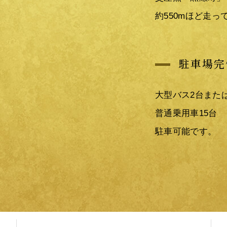
約550mほど走
駐車場完
大型バス2台また
普通乗用車15台
駐車可能です。